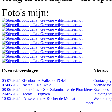
Foto's mijn:
Excursieverslagen
Nieuws
05-07-2025 Elsenborn ~ Vallée de l'Olef
Contactpag
07-06-2025 Raeren ~ Neuwald
Nieuwe toeg
08-06-2025 Plombières ~ Site Salaminaires de Plombières
Excursies i
24-05-2025 Hechtel ~ Pijnven
Inleiding t
10-05-2025 - Anseremme ~ Rocher de Moniat
Welkom op 
meer