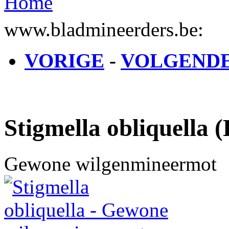
Home
U bent hier
www.bladmineerders.be:
VORIGE
-
VOLGEND
Stigmella obliquella
Gewone wilgenmineermot