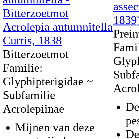
assec
1839
Acrolepia autumnitella
Prei
Curtis, 1838
Famil
Bitterzoetmot
Glyph
Familie:
Subf
Glyphipterigidae ~
Acrol
Subfamilie
De
Acrolepiinae
pe
Mijnen van deze
De