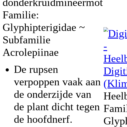
donderkruidmineermot
Familie:
Glyphipterigidae ~
Subfamilie
Acrolepiinae
De rupsen
Digit
verpoppen vaak aan
(Kli
de onderzijde van
Heel
de plant dicht tegen
Famil
de hoofdnerf.
Glyph