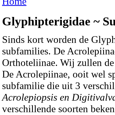
Home
U bent hier
Glyphipterigidae ~ Su
Sinds kort worden de Glyph
subfamilies. De Acrolepiina
Orthoteliinae. Wij zullen d
De Acrolepiinae, ooit wel 
subfamilie die uit 3 verschi
Acrolepiopsis en Digitivalv
verschillende soorten bekend