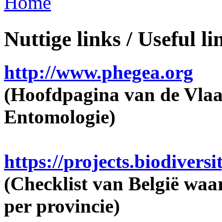
Home
You are here
Nuttige links / Useful li
http://www.phegea.org
(Hoofdpagina van de Vlaa
Entomologie)
https://projects.biodiversi
(Checklist van België waa
per provincie)