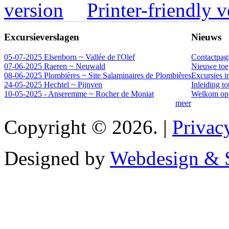
Printer-friendly v
Excursieverslagen
Nieuws
05-07-2025 Elsenborn ~ Vallée de l'Olef
Contactpag
07-06-2025 Raeren ~ Neuwald
Nieuwe toeg
08-06-2025 Plombières ~ Site Salaminaires de Plombières
Excursies i
24-05-2025 Hechtel ~ Pijnven
Inleiding t
10-05-2025 - Anseremme ~ Rocher de Moniat
Welkom op 
meer
Copyright © 2026. |
Privac
Designed by
Webdesign & S