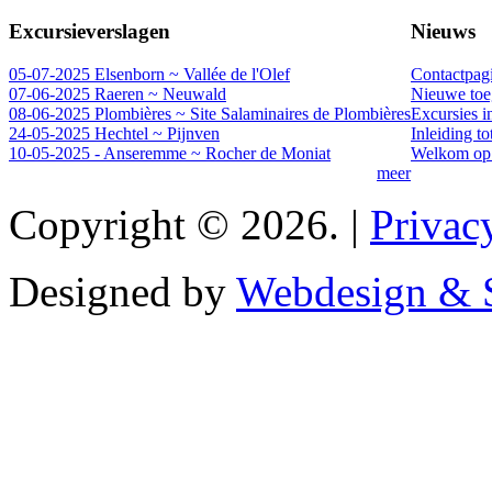
Excursieverslagen
Nieuws
05-07-2025 Elsenborn ~ Vallée de l'Olef
Contactpag
07-06-2025 Raeren ~ Neuwald
Nieuwe toeg
08-06-2025 Plombières ~ Site Salaminaires de Plombières
Excursies i
24-05-2025 Hechtel ~ Pijnven
Inleiding t
10-05-2025 - Anseremme ~ Rocher de Moniat
Welkom op 
meer
Copyright © 2026. |
Privac
Designed by
Webdesign & S