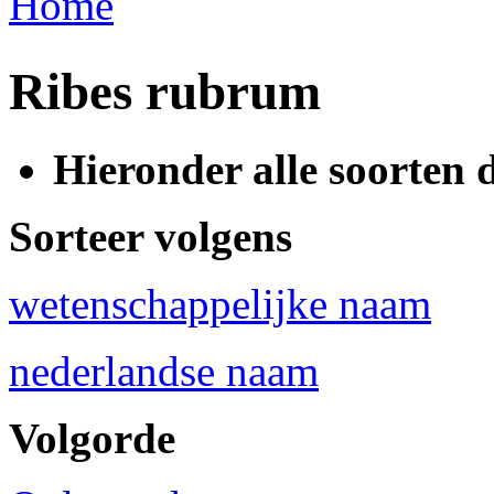
Home
U bent hier
Ribes rubrum
Hieronder alle soorten 
Sorteer volgens
wetenschappelijke naam
nederlandse naam
Volgorde