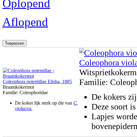
Oplopend
Aflopend
Coleophora viol
Witsprietkokerm
Familie:
Coleop
Coleophora potentillae Elisha, 1885
Braamkokermot
Familie:
Coleophoridae
De kokers zij
De koker lijk sterk op die van
C.
Deze soort is
violacea.
Lapjes worde
bovenepiderm