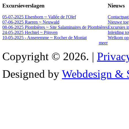
Excursieverslagen
Nieuws
05-07-2025 Elsenborn ~ Vallée de l'Olef
Contactpag
07-06-2025 Raeren ~ Neuwald
Nieuwe toeg
08-06-2025 Plombières ~ Site Salaminaires de Plombières
Excursies i
24-05-2025 Hechtel ~ Pijnven
Inleiding t
10-05-2025 - Anseremme ~ Rocher de Moniat
Welkom op 
meer
Copyright © 2026. |
Privac
Designed by
Webdesign & S