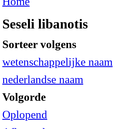
Home
U bent hier
Seseli libanotis
Sorteer volgens
wetenschappelijke naam
nederlandse naam
Volgorde
Oplopend