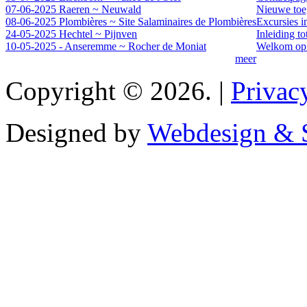
07-06-2025 Raeren ~ Neuwald
Nieuwe toeg
08-06-2025 Plombières ~ Site Salaminaires de Plombières
Excursies i
24-05-2025 Hechtel ~ Pijnven
Inleiding t
10-05-2025 - Anseremme ~ Rocher de Moniat
Welkom op 
meer
Copyright © 2026. |
Privac
Designed by
Webdesign & S