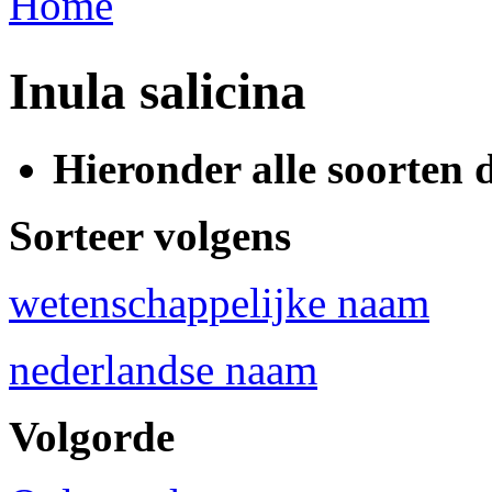
Home
U bent hier
Inula salicina
Hieronder alle soorten 
Sorteer volgens
wetenschappelijke naam
nederlandse naam
Volgorde